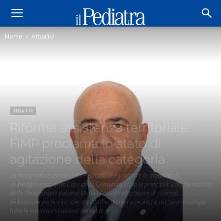
Home
Attualità
Attualità
Riforma assistenza territoriale:
FIMP proclama lo stato di
agitazione della categoria
La marginalizzazione della Pediatra di Famiglia e le modalità di
coinvolgimento nelle Case della Comunità sono le principali critiche mossa
dalla Federazione Italiana Medici Pediatri alla bozza di riforma
dell'assistenza territoriale. La FIMP si dichiara pronta a mettere in campo
tutte le iniziative sindacali necessarie