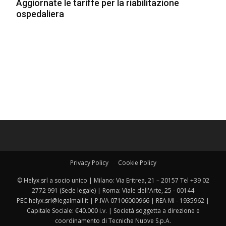
Aggiornate le tariffe per la riabilitazione
ospedaliera
Privacy Policy
Cookie Policy
© Helyx srl a socio unico | Milano: Via Eritrea, 21 – 20157 Tel +39 02
2772 991 (Sede legale) | Roma: Viale dell'Arte, 25 - 00144
PEC helyx.srl@legalmail.it | P.IVA 07106000966 | REA MI - 1935962 |
Capitale Sociale: €40.000 i.v. | Società soggetta a direzione e
coordinamento di Tecniche Nuove S.p.A.