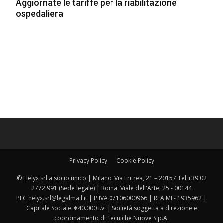
Aggiornate le tariffe per la riabilitazione
ospedaliera
Privacy Policy
Cookie Policy
© Helyx srl a socio unico | Milano: Via Eritrea, 21 – 20157 Tel +39 02
2772 991 (Sede legale) | Roma: Viale dell'Arte, 25 - 00144
PEC helyx.srl@legalmail.it | P.IVA 07106000966 | REA MI - 1935962 |
Capitale Sociale: €40.000 i.v. | Società soggetta a direzione e
coordinamento di Tecniche Nuove S.p.A.