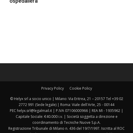
ospedaliera
Privacy Policy
Cookie Policy
© Helyx srl a socio unico | Milano: Via Eritrea, 21 – 20157 Tel +39 02
2772 991 (Sede legale) | Roma: Viale dell'Arte, 25 - 00144
PEC helyx.srl@legalmail.it | P.IVA 07106000966 | REA MI - 1935962 |
Capitale Sociale: €40.000 i.v. | Società soggetta a direzione e
coordinamento di Tecniche Nuove S.p.A.
Registrazione Tribunale di Milano n. 436 del 19/7/1997. Iscritta al ROC