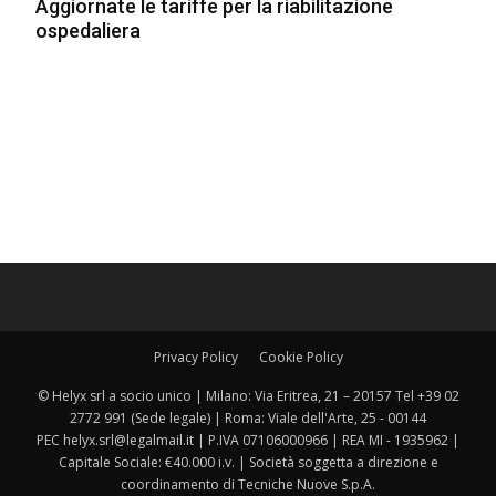
Aggiornate le tariffe per la riabilitazione
ospedaliera
Privacy Policy
Cookie Policy
© Helyx srl a socio unico | Milano: Via Eritrea, 21 – 20157 Tel +39 02
2772 991 (Sede legale) | Roma: Viale dell'Arte, 25 - 00144
PEC helyx.srl@legalmail.it | P.IVA 07106000966 | REA MI - 1935962 |
Capitale Sociale: €40.000 i.v. | Società soggetta a direzione e
coordinamento di Tecniche Nuove S.p.A.