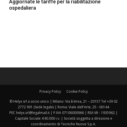
Aggiornate le tariffe per la riabilitazione
ospedaliera
Privacy Policy
Cookie Policy
© Helyx srl a socio unico | Milano: Via Eritrea, 21 – 20157 Tel +39 02
2772 991 (Sede legale) | Roma: Viale dell'Arte, 25 - 00144
PEC helyx.srl@legalmail.it | P.IVA 07106000966 | REA MI - 1935962 |
Capitale Sociale: €40.000 i.v. | Società soggetta a direzione e
coordinamento di Tecniche Nuove S.p.A.