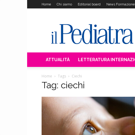
Home
Chi siamo
Editorial board
News Formazione
Il
Pediatra
ATTUALITÀ
LETTERATURA INTERNAZ
Home
Tags
Ciechi
Tag: ciechi