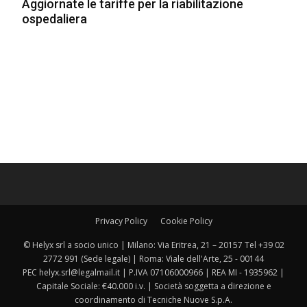
Aggiornate le tariffe per la riabilitazione
ospedaliera
Privacy Policy
Cookie Policy
© Helyx srl a socio unico | Milano: Via Eritrea, 21 – 20157 Tel +39 02
2772 991 (Sede legale) | Roma: Viale dell'Arte, 25 - 00144
PEC helyx.srl@legalmail.it | P.IVA 07106000966 | REA MI - 1935962 |
Capitale Sociale: €40.000 i.v. | Società soggetta a direzione e
coordinamento di Tecniche Nuove S.p.A.