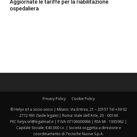
Aggiornate le tariffe per la riabilitazione
ospedaliera
Privacy Policy
Cookie Policy
© Helyx srl a socio unico | Milano: Via Eritrea, 21 – 20157 Tel +39 02
2772 991 (Sede legale) | Roma: Viale dell'Arte, 25 - 00144
PEC helyx.srl@legalmail.it | P.IVA 07106000966 | REA MI - 1935962 |
Capitale Sociale: €40.000 i.v. | Società soggetta a direzione e
coordinamento di Tecniche Nuove S.p.A.