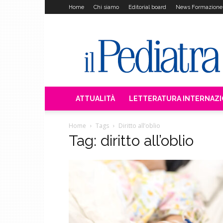
Home
Chi siamo
Editorial board
News Formazione
Il
Pediatra
ATTUALITÀ
LETTERATURA INTERNAZ
Home
Tags
Diritto all’oblio
Tag: diritto all’oblio