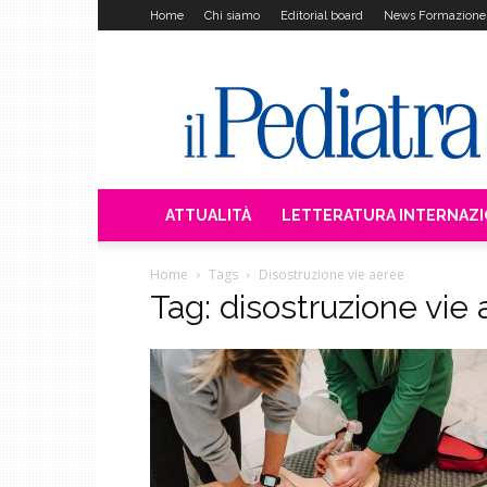
Home
Chi siamo
Editorial board
News Formazione
Il
Pediatra
ATTUALITÀ
LETTERATURA INTERNAZ
Home
Tags
Disostruzione vie aeree
Tag: disostruzione vie