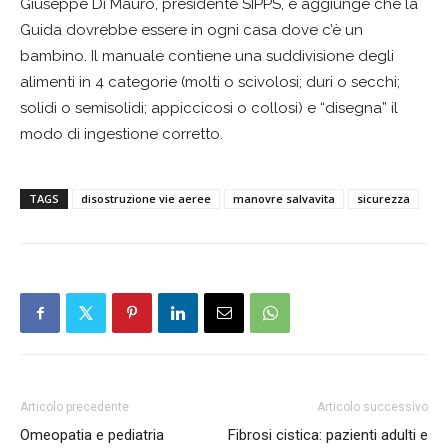
Giuseppe Di Mauro, presidente SIPPS, e aggiunge che la
Guida dovrebbe essere in ogni casa dove c’è un
bambino. Il manuale contiene una suddivisione degli
alimenti in 4 categorie (molti o scivolosi; duri o secchi;
solidi o semisolidi; appiccicosi o collosi) e “disegna” il
modo di ingestione corretto.
TAGS
disostruzione vie aeree
manovre salvavita
sicurezza
Articolo precedente
Articolo successivo
Omeopatia e pediatria
Fibrosi cistica: pazienti adulti e