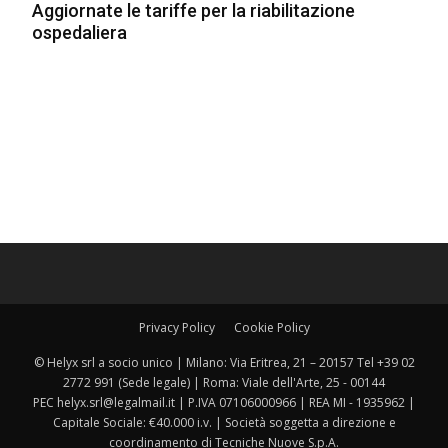
Aggiornate le tariffe per la riabilitazione
ospedaliera
Privacy Policy
Cookie Policy
© Helyx srl a socio unico | Milano: Via Eritrea, 21 – 20157 Tel +39 02
2772 991 (Sede legale) | Roma: Viale dell'Arte, 25 - 00144
PEC helyx.srl@legalmail.it | P.IVA 07106000966 | REA MI - 1935962 |
Capitale Sociale: €40.000 i.v. | Società soggetta a direzione e
coordinamento di Tecniche Nuove S.p.A.