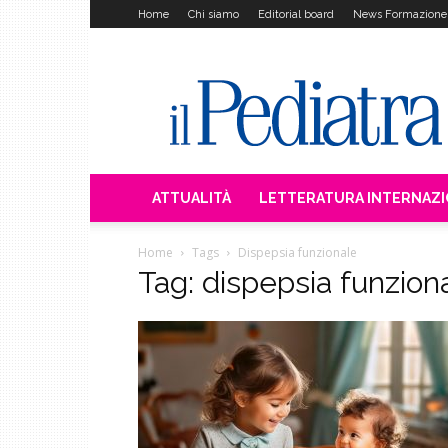
Home
Chi siamo
Editorial board
News Formazione
Il
Pediatra
ATTUALITÀ
LETTERATURA INTERNAZ
Home
Tags
Dispepsia funzionale
Tag: dispepsia funzion