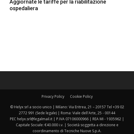
Aggiornate le tariffe per la riabilitazione
ospedaliera
Privacy Policy
Cookie Policy
© Helyx srl a socio unico | Milano: Via Eritrea, 21 – 20157 Tel +39 02
2772 991 (Sede legale) | Roma: Viale dell'Arte, 25 - 00144
PEC helyx.srl@legalmail.it | P.IVA 07106000966 | REA MI - 1935962 |
Capitale Sociale: €40.000 i.v. | Società soggetta a direzione e
coordinamento di Tecniche Nuove S.p.A.