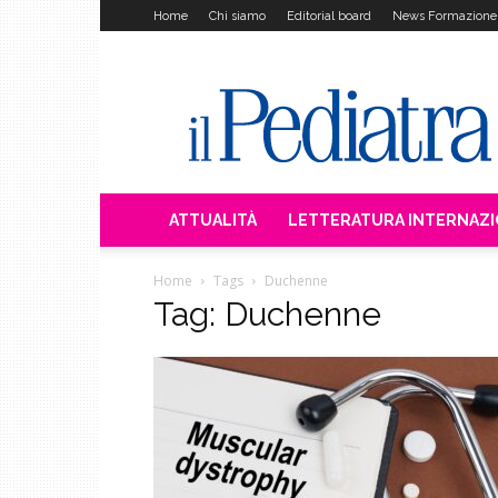
Home
Chi siamo
Editorial board
News Formazione
Il
Pediatra
ATTUALITÀ
LETTERATURA INTERNAZ
Home
Tags
Duchenne
Tag: Duchenne