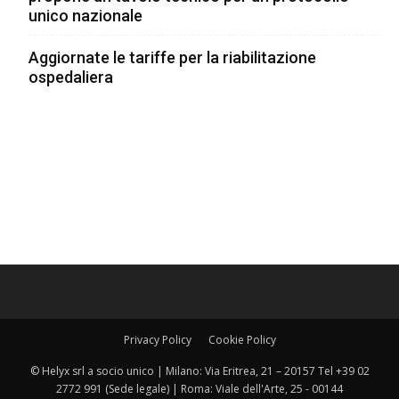
unico nazionale
Aggiornate le tariffe per la riabilitazione
ospedaliera
Privacy Policy
Cookie Policy
© Helyx srl a socio unico | Milano: Via Eritrea, 21 – 20157 Tel +39 02
2772 991 (Sede legale) | Roma: Viale dell'Arte, 25 - 00144