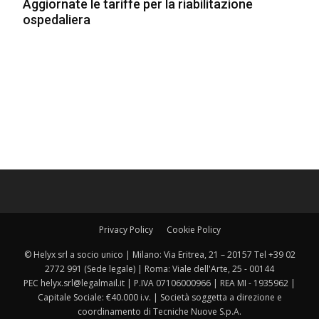
Aggiornate le tariffe per la riabilitazione
ospedaliera
Privacy Policy
Cookie Policy
© Helyx srl a socio unico | Milano: Via Eritrea, 21 – 20157 Tel +39 02
2772 991 (Sede legale) | Roma: Viale dell'Arte, 25 - 00144
PEC helyx.srl@legalmail.it | P.IVA 07106000966 | REA MI - 1935962 |
Capitale Sociale: €40.000 i.v. | Società soggetta a direzione e
coordinamento di Tecniche Nuove S.p.A.