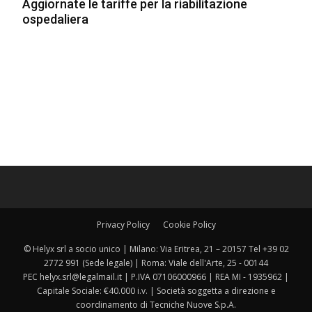
Aggiornate le tariffe per la riabilitazione
ospedaliera
Privacy Policy
Cookie Policy
© Helyx srl a socio unico | Milano: Via Eritrea, 21 – 20157 Tel +39 02
2772 991 (Sede legale) | Roma: Viale dell'Arte, 25 - 00144
PEC helyx.srl@legalmail.it | P.IVA 07106000966 | REA MI - 1935962 |
Capitale Sociale: €40.000 i.v. | Società soggetta a direzione e
coordinamento di Tecniche Nuove S.p.A.