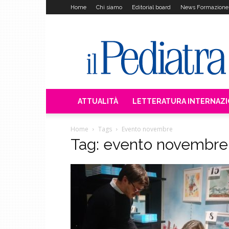
Home
Chi siamo
Editorial board
News Formazione
Il
Pediatra
ATTUALITÀ
LETTERATURA INTERNAZ
Home
Tags
Evento novembre
Tag: evento novembre