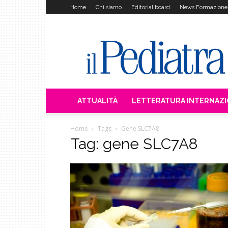
Home
Chi siamo
Editorial board
News Formazione
Il
Pediatra
ATTUALITÀ
LETTERATURA INTERNAZ
Home
Tags
Gene SLC7A8
Tag: gene SLC7A8