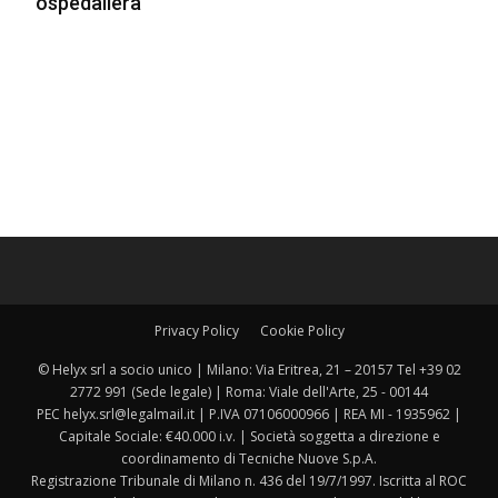
ospedaliera
Privacy Policy
Cookie Policy
© Helyx srl a socio unico | Milano: Via Eritrea, 21 – 20157 Tel +39 02
2772 991 (Sede legale) | Roma: Viale dell'Arte, 25 - 00144
PEC helyx.srl@legalmail.it | P.IVA 07106000966 | REA MI - 1935962 |
Capitale Sociale: €40.000 i.v. | Società soggetta a direzione e
coordinamento di Tecniche Nuove S.p.A.
Registrazione Tribunale di Milano n. 436 del 19/7/1997. Iscritta al ROC