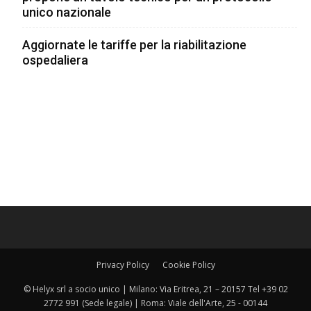
unico nazionale
Aggiornate le tariffe per la riabilitazione
ospedaliera
Privacy Policy
Cookie Policy
© Helyx srl a socio unico | Milano: Via Eritrea, 21 – 20157 Tel +39 02
2772 991 (Sede legale) | Roma: Viale dell'Arte, 25 - 00144