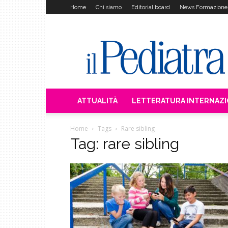
Home
Chi siamo
Editorial board
News Formazione
Il
Pediatra
ATTUALITÀ
LETTERATURA INTERNAZ
Home
Tags
Rare sibling
Tag: rare sibling