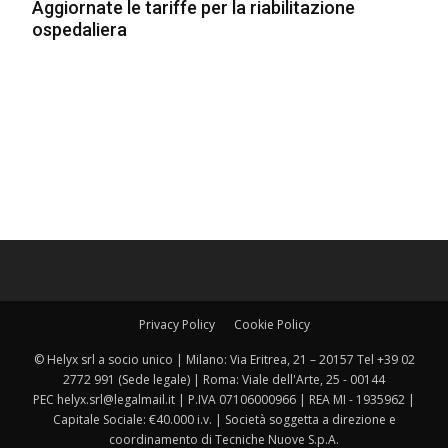
Aggiornate le tariffe per la riabilitazione
ospedaliera
Privacy Policy
Cookie Policy
© Helyx srl a socio unico | Milano: Via Eritrea, 21 – 20157 Tel +39 02
2772 991 (Sede legale) | Roma: Viale dell'Arte, 25 - 00144
PEC helyx.srl@legalmail.it | P.IVA 07106000966 | REA MI - 1935962 |
Capitale Sociale: €40.000 i.v. | Società soggetta a direzione e
coordinamento di Tecniche Nuove S.p.A.