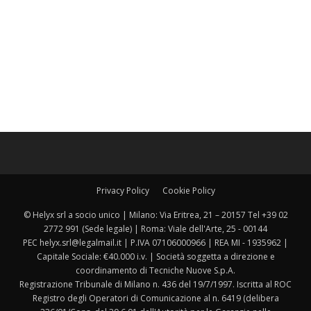
Privacy Policy
Cookie Policy
© Helyx srl a socio unico | Milano: Via Eritrea, 21 – 20157 Tel +39 02
2772 991 (Sede legale) | Roma: Viale dell'Arte, 25 - 00144
PEC helyx.srl@legalmail.it | P.IVA 07106000966 | REA MI - 1935962 |
Capitale Sociale: €40.000 i.v. | Società soggetta a direzione e
coordinamento di Tecniche Nuove S.p.A.
Registrazione Tribunale di Milano n. 436 del 19/7/1997. Iscritta al ROC
Registro degli Operatori di Comunicazione al n. 6419 (delibera