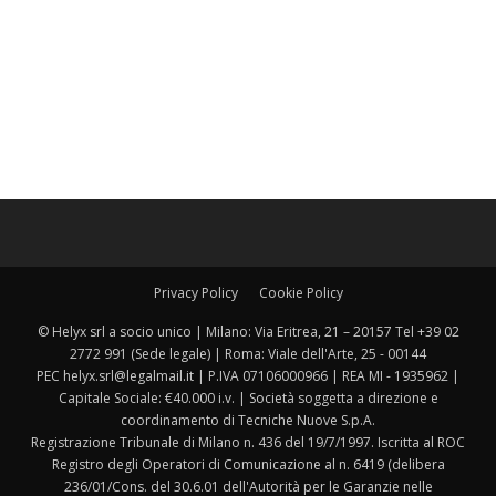
Privacy Policy
Cookie Policy
© Helyx srl a socio unico | Milano: Via Eritrea, 21 – 20157 Tel +39 02
2772 991 (Sede legale) | Roma: Viale dell'Arte, 25 - 00144
PEC helyx.srl@legalmail.it | P.IVA 07106000966 | REA MI - 1935962 |
Capitale Sociale: €40.000 i.v. | Società soggetta a direzione e
coordinamento di Tecniche Nuove S.p.A.
Registrazione Tribunale di Milano n. 436 del 19/7/1997. Iscritta al ROC
Registro degli Operatori di Comunicazione al n. 6419 (delibera
236/01/Cons. del 30.6.01 dell'Autorità per le Garanzie nelle