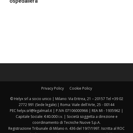
ospedaliera
Privacy Policy
Cookie Policy
© Helyx srl a socio unico | Milano: Via Eritrea, 21 – 20157 Tel +39 02
2772 991 (Sede legale) | Roma: Viale dell'Arte, 25 - 00144
PEC helyx.srl@legalmail.it | P.IVA 07106000966 | REA MI - 1935962 |
Capitale Sociale: €40.000 i.v. | Società soggetta a direzione e
coordinamento di Tecniche Nuove S.p.A.
Registrazione Tribunale di Milano n. 436 del 19/7/1997. Iscritta al ROC