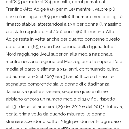
dall’8,5 per mille all’8,4 per mille, con il primato al
Trentino-Alto Adige (9,9 per mille) mentre il valore più
basso è in Liguria (6,9 per mille). Il numero medio di figli è
rimasto stabile, attestandosi a 1,39 per donna (il massimo
era stato registrato nel 2010 con 1,46). Il Trentino-Alto
Adige resta in vetta anche per quanto concerne questo
dato, pari a 1,65, e con l’esclusione della Liguria tutto il
Nord raggiunge livelli superiori alla media nazionale,
mentre nessuna regione del Mezzogiorno la supera. L’età
media al parto è stimata a 31,5 anni, continuando quindi
ad aumentare (nel 2007 era 31 anni). Il calo di nascite
segnalato comprende sia le donne di cittadinanza
italiana sia quelle straniere, seppure queste ultime
abbiano ancora un numero medio di 1,97 figli rispetto
all’1,31 delle italiane (era 1,29 del 2012 e del 2013). Tuttavia,
per la prima volta da quando misurato, le donne
straniere scendono sotto i 2 figli per donna. In ogni caso
nel 2014 le stime parlano dell’81 per cento di nascite da