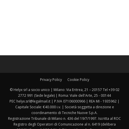
Privacy Policy
Cookie Policy
© Helyx srl a socio unico | Milano: Via Eritrea, 21 – 20157 Tel +39 02
2772 991 (Sede legale) | Roma: Viale dell'Arte, 25 - 00144
PEC helyx.srl@legalmail.it | P.IVA 07106000966 | REA MI - 1935962 |
Capitale Sociale: €40.000 i.v. | Società soggetta a direzione e
coordinamento di Tecniche Nuove S.p.A.
Registrazione Tribunale di Milano n. 436 del 19/7/1997. Iscritta al ROC
Registro degli Operatori di Comunicazione al n. 6419 (delibera