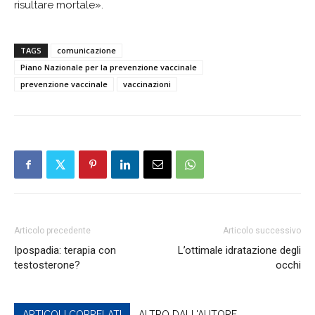
risultare mortale».
TAGS
comunicazione
Piano Nazionale per la prevenzione vaccinale
prevenzione vaccinale
vaccinazioni
Articolo precedente
Articolo successivo
Ipospadia: terapia con
L’ottimale idratazione degli
testosterone?
occhi
ARTICOLI CORRELATI
ALTRO DALL'AUTORE