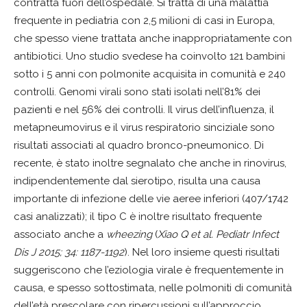
contratta fuori dell’ospedale. Si tratta di una malattia
frequente in pediatria con 2,5 milioni di casi in Europa,
che spesso viene trattata anche inappropriatamente con
antibiotici. Uno studio svedese ha coinvolto 121 bambini
sotto i 5 anni con polmonite acquisita in comunità e 240
controlli. Genomi virali sono stati isolati nell’81% dei
pazienti e nel 56% dei controlli. Il virus dell’influenza, il
metapneumovirus e il virus respiratorio sinciziale sono
risultati associati al quadro bronco-pneumonico. Di
recente, è stato inoltre segnalato che anche in rinovirus,
indipendentemente dal sierotipo, risulta una causa
importante di infezione delle vie aeree inferiori (407/1742
casi analizzati); il tipo C è inoltre risultato frequente
associato anche a
wheezing
(
Xiao Q et al. Pediatr Infect
Dis J 2015; 34: 1187-1192
). Nel loro insieme questi risultati
suggeriscono che l’eziologia virale è frequentemente in
causa, e spesso sottostimata, nelle polmoniti di comunità
dell’età prescolare con ripercussioni sull’approccio