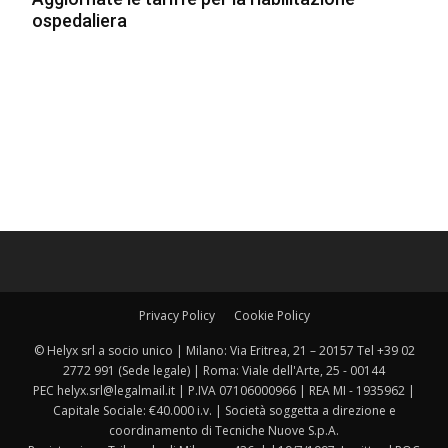
ospedaliera
Privacy Policy
Cookie Policy
© Helyx srl a socio unico | Milano: Via Eritrea, 21 – 20157 Tel +39 02
2772 991 (Sede legale) | Roma: Viale dell'Arte, 25 - 00144
PEC helyx.srl@legalmail.it | P.IVA 07106000966 | REA MI - 1935962 |
Capitale Sociale: €40.000 i.v. | Società soggetta a direzione e
coordinamento di Tecniche Nuove S.p.A.