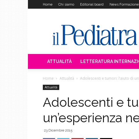
Home
Chi siamo
Editorial board
News Formazione
Il
Pediatra
ATTUALITÀ
LETTERATURA INTERNAZ
Home
Attualità
Adolescenti e tumori: l’aiuto di 
Attualità
Adolescenti e tum
un’esperienza n
23 Dicembre 2015