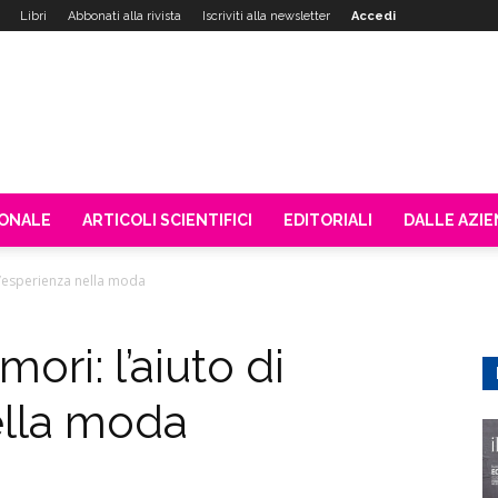
Libri
Abbonati alla rivista
Iscriviti alla newsletter
Accedi
IONALE
ARTICOLI SCIENTIFICI
EDITORIALI
DALLE AZI
un’esperienza nella moda
ori: l’aiuto di
ella moda