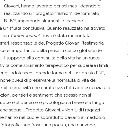
Giovani, hanno lavorato per sei mesi, ideando e
realizzando un progetto “fashion”, denominato
B.LIVE, imparando strumenti e tecniche
 a un sfilata conclusiva. Quanto realizzato ha trovato
tifica
Tumori Journal
, dove è stata raccontata
rrari, responsabile del Progetto Giovani “testimonia
ere l’importanza della presa in carico globale del
i il supporto alla continuità della vita ha un ruolo
atività come strumento terapeutico per superare i limiti
per gli adolescenti prende forma nel 2011 presto l’INT,
anche quelli di preservare la normalità di vita dei
che. «La creatività che caratterizza l’età adolescenziale è
ioni, pensieri e sentimenti che spesso non si
uocere al benessere psicologico a breve e a lungo
he segue il Progetto Giovani. «Non tutti i ragazzi
che hanno nel cuore, soprattutto davanti al medico o
fotografia, una frase, una poesia, una canzone,