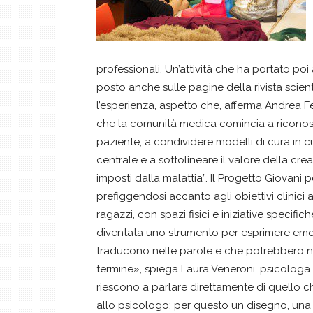
professionali. Un’attività che ha portato poi
posto anche sulle pagine della rivista scien
l’esperienza, aspetto che, afferma Andrea Fe
che la comunità medica comincia a riconosc
paziente, a condividere modelli di cura in cu
centrale e a sottolineare il valore della cre
imposti dalla malattia”. Il Progetto Giovani 
prefiggendosi accanto agli obiettivi clinici 
ragazzi, con spazi fisici e iniziative specifi
diventata uno strumento per esprimere emoz
traducono nelle parole e che potrebbero n
termine», spiega Laura Veneroni, psicologa c
riescono a parlare direttamente di quello 
allo psicologo: per questo un disegno, una 