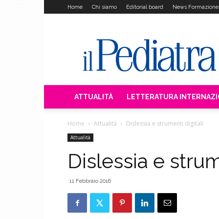
Home
Chi siamo
Editorial board
News Formazione
Il
Pediatra
ATTUALITÀ
LETTERATURA INTERNAZ
Home
Attualità
Dislessia e strumenti digitali
Attualità
Dislessia e strum
11 Febbraio 2016