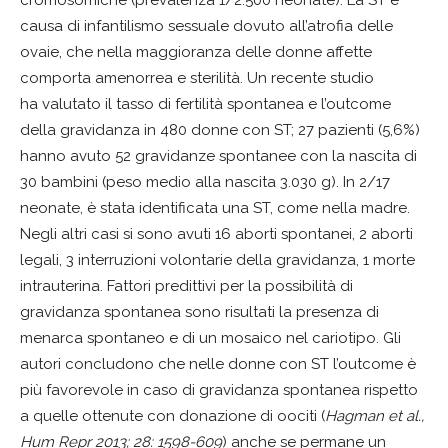
causa di infantilismo sessuale dovuto all’atrofia delle
ovaie, che nella maggioranza delle donne affette
comporta amenorrea e sterilità. Un recente studio
ha valutato il tasso di fertilità spontanea e l’outcome
della gravidanza in 480 donne con ST; 27 pazienti (5,6%)
hanno avuto 52 gravidanze spontanee con la nascita di
30 bambini (peso medio alla nascita 3.030 g). In 2/17
neonate, è stata identificata una ST, come nella madre.
Negli altri casi si sono avuti 16 aborti spontanei, 2 aborti
legali, 3 interruzioni volontarie della gravidanza, 1 morte
intrauterina. Fattori predittivi per la possibilità di
gravidanza spontanea sono risultati la presenza di
menarca spontaneo e di un mosaico nel cariotipo. Gli
autori concludono che nelle donne con ST l’outcome è
più favorevole in caso di gravidanza spontanea rispetto
a quelle ottenute con donazione di oociti (
Hagman et al.,
Hum Repr 2013; 28: 1598-609
) anche se permane un