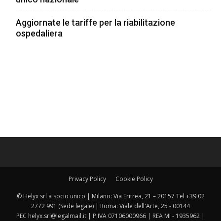
Aggiornate le tariffe per la riabilitazione
ospedaliera
Privacy Policy
Cookie Policy
© Helyx srl a socio unico | Milano: Via Eritrea, 21 – 20157 Tel +39 02
2772 991 (Sede legale) | Roma: Viale dell'Arte, 25 - 00144
PEC helyx.srl@legalmail.it | P.IVA 07106000966 | REA MI - 1935962 |