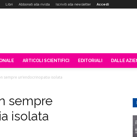
Libri
Abbonati alla rivista
Iscriviti alla newsletter
Accedi
IONALE
ARTICOLI SCIENTIFICI
EDITORIALI
DALLE AZI
non sempre un’endocrinopatia isolata
on sempre
a isolata