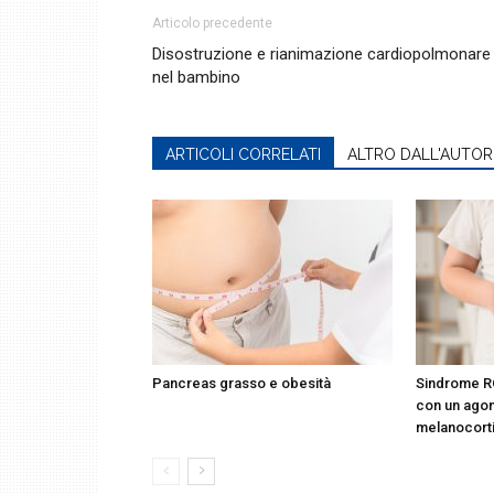
Articolo precedente
Disostruzione e rianimazione cardiopolmonare
nel bambino
ARTICOLI CORRELATI
ALTRO DALL'AUTOR
Pancreas grasso e obesità
Sindrome R
con un agon
melanocort