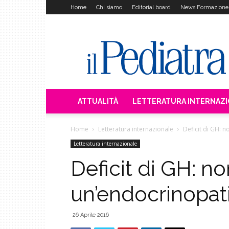
Home
Chi siamo
Editorial board
News Formazione
Il
Pediatra
ATTUALITÀ
LETTERATURA INTERNAZ
Home
Letteratura internazionale
Deficit di GH: 
Letteratura internazionale
Deficit di GH: n
un’endocrinopati
26 Aprile 2016