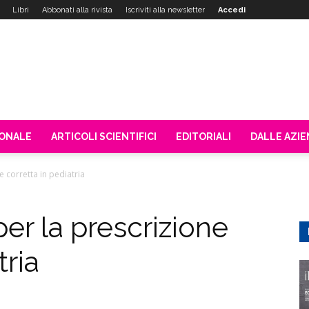
Libri
Abbonati alla rivista
Iscriviti alla newsletter
Accedi
IONALE
ARTICOLI SCIENTIFICI
EDITORIALI
DALLE AZI
 corretta in pediatria
er la prescrizione
tria