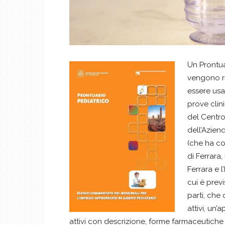
Un Prontuar
vengono ri
essere usat
prove clini
del Centro
dell’Azien
(che ha co
di Ferrara
Ferrara e l
cui è prev
parti, che 
attivi, un’
attivi con descrizione, forme farmaceutiche 