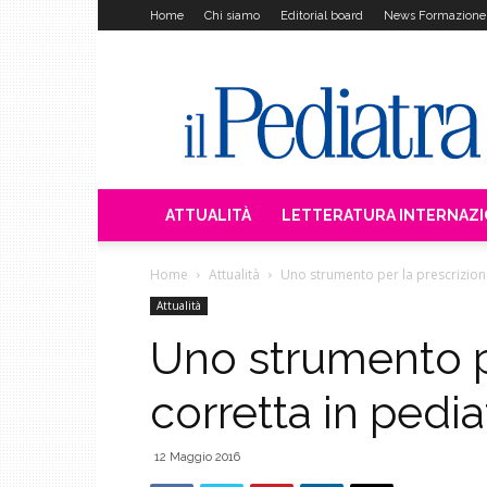
Home
Chi siamo
Editorial board
News Formazione
Il
Pediatra
ATTUALITÀ
LETTERATURA INTERNAZ
Home
Attualità
Uno strumento per la prescrizione
Attualità
Uno strumento p
corretta in pedia
12 Maggio 2016