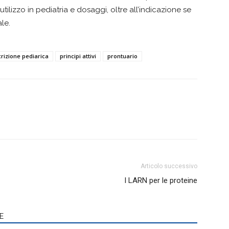
tilizzo in pediatria e dosaggi, oltre all’indicazione se
le.
rizione pediarica
principi attivi
prontuario
Articolo successivo
I LARN per le proteine
E