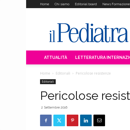
Home
Chi siamo
Editorial board
News Formazione
Il
Pediatra
ATTUALITÀ
LETTERATURA INTERNAZ
Home
Editoriali
Pericolose resistenze
Editoriali
Pericolose resis
2 Settembre 2016