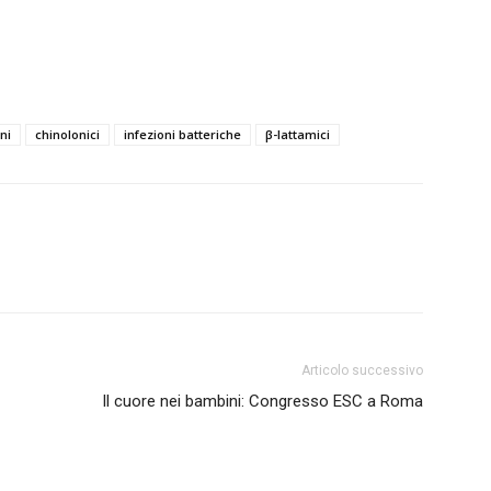
ni
chinolonici
infezioni batteriche
β-lattamici
Articolo successivo
Il cuore nei bambini: Congresso ESC a Roma