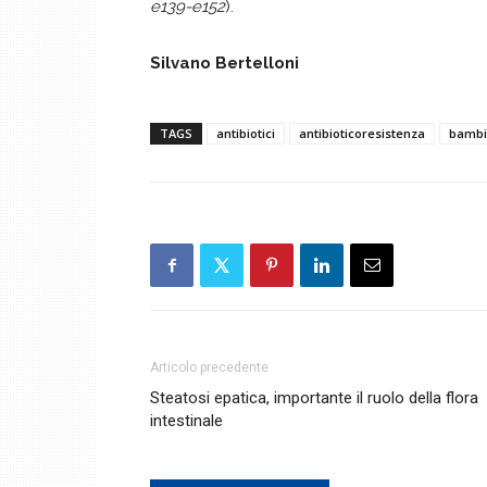
e139-e152
).
Silvano Bertelloni
TAGS
antibiotici
antibioticoresistenza
bambi
Articolo precedente
Steatosi epatica, importante il ruolo della flora
intestinale