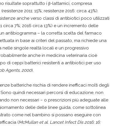
no risultate soprattutto i β-lattamici, compresa
resistenze 2011: 15%; resistenze 2016: circa 43%).
istenze anche verso classi di antibiotici poco utilizzati
11 circa 7%; 2016 circa 13%) e un incremento delle
di un antibiogramma – la corretta scelta del farmaco
ttuata in base ai criteri del passato, ma richiede una
nelle singole realtà locali e un progressivo
 probabilmente anche in medicina veterinaria cioè
o di ceppi batterici resistenti a antibiotici per uso
rob Agents, 2000
).
nze batteriche rischia di rendere inefficaci molti degli
no. Sono quindi necessari percorsi di educazione, non
 quando non necessari – o prescrizioni più adeguate alle
ornamento delle delle linee guida, come sottolinea
ostrato come nel bambino si possano eseguire con
fficacia (
McMullan et al. Lancet Infect Dis 2016; 16: