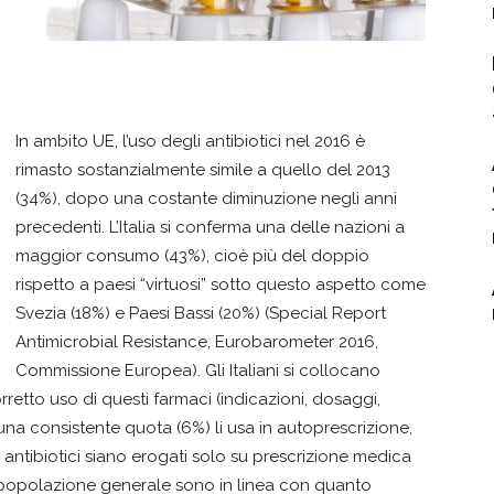
In ambito UE, l’uso degli antibiotici nel 2016 è
rimasto sostanzialmente simile a quello del 2013
(34%), dopo una costante diminuzione negli anni
precedenti. L’Italia si conferma una delle nazioni a
maggior consumo (43%), cioè più del doppio
rispetto a paesi “virtuosi” sotto questo aspetto come
Svezia (18%) e Paesi Bassi (20%) (Special Report
Antimicrobial Resistance, Eurobarometer 2016,
Commissione Europea). Gli Italiani si collocano
orretto uso di questi farmaci (indicazioni, dosaggi,
e una consistente quota (6%) li usa in autoprescrizione,
ntibiotici siano erogati solo su prescrizione medica
llo di popolazione generale sono in linea con quanto