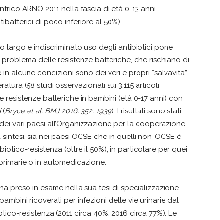
trico ARNO 2011 nella fascia di età 0-13 anni
ibatterici di poco inferiore al 50%).
 largo e indiscriminato uso degli antibiotici pone
e problema delle resistenze batteriche, che rischiano di
 in alcune condizioni sono dei veri e propri “salvavita”.
atura (58 studi osservazionali sui 3.115 articoli
e resistenze batteriche in bambini (età 0-17 anni) con
i
(
Bryce et al. BMJ 2016; 352: 1939
). I risultati sono stati
 dei vari paesi all’Organizzazione per la cooperazione
sintesi, sia nei paesi OCSE che in quelli non-OCSE è
iotico-resistenza (oltre il 50%), in particolare per quei
 primarie o in automedicazione.
ha preso in esame nella sua tesi di specializzazione
ambini ricoverati per infezioni delle vie urinarie dal
otico-resistenza (2011 circa 40%; 2016 circa 77%). Le