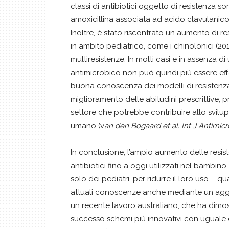
classi di antibiotici oggetto di resistenza so
amoxicillina associata ad acido clavulanico (
Inoltre, è stato riscontrato un aumento di res
in ambito pediatrico, come i chinolonici (20
multiresistenze. In molti casi e in assenza 
antimicrobico non può quindi più essere effe
buona conoscenza dei modelli di resistenza 
miglioramento delle abitudini prescrittive,
settore che potrebbe contribuire allo svilupp
umano (v
an den Bogaard et al. Int J Antimic
In conclusione, l’ampio aumento delle resiste
antibiotici fino a oggi utilizzati nel bambi
solo dei pediatri, per ridurre il loro uso –
attuali conoscenze anche mediante un aggi
un recente lavoro australiano, che ha dim
successo schemi più innovativi con uguale e