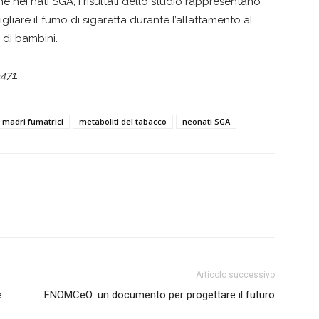
 nei nati SGA, i risultati dello studio rappresentano
iare il fumo di sigaretta durante l’allattamento al
 di bambini.
471.
madri fumatrici
metaboliti del tabacco
neonati SGA
Articolo successivo
e
FNOMCeO: un documento per progettare il futuro