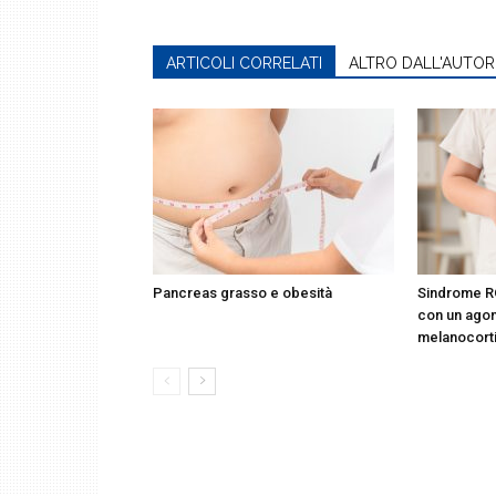
ARTICOLI CORRELATI
ALTRO DALL'AUTOR
Pancreas grasso e obesità
Sindrome R
con un agon
melanocort