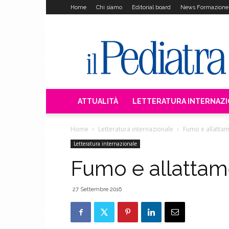
Home
Chi siamo
Editorial board
News Formazione
Il
Pediatra
ATTUALITÀ
LETTERATURA INTERNAZ
Home
Letteratura internazionale
Fumo e allattam
Letteratura internazionale
Fumo e allattam
27 Settembre 2016