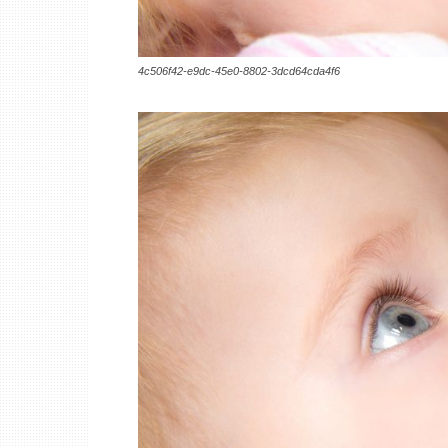
4c506f42-e9dc-45e0-8802-3dcd64cda4f6