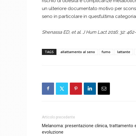
rischio di obesità e complicanze metaboliche
un ulteriore documentato motivo per sconsigl
seno in particolare in quest’ultima categoria
Shenassa ED, et al. J Hum Lact 2016; 32: 462-
TAGS
allattamento al seno
fumo
lattante
Articolo precedente
Melanoma: presentazione clinica, trattamento 
evoluzione