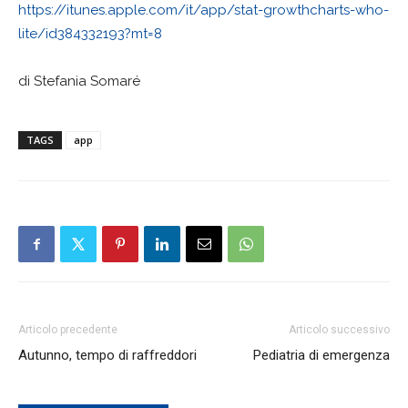
https://itunes.apple.com/it/app/stat-growthcharts-who-
lite/id384332193?mt=8
di Stefania Somaré
TAGS
app
Articolo precedente
Articolo successivo
Autunno, tempo di raffreddori
Pediatria di emergenza