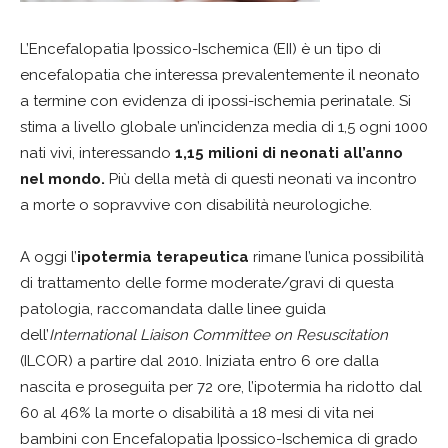
L’Encefalopatia Ipossico-Ischemica (EII) è un tipo di
encefalopatia che interessa prevalentemente il neonato
a termine con evidenza di ipossi-ischemia perinatale. Si
stima a livello globale un’incidenza media di 1,5 ogni 1000
nati vivi, interessando
1,15 milioni di neonati all’anno
nel mondo.
Più della metà di questi neonati va incontro
a morte o sopravvive con disabilità neurologiche.
A oggi l’
ipotermia terapeutica
rimane l’unica possibilità
di trattamento delle forme moderate/gravi di questa
patologia, raccomandata dalle linee guida
dell’
International Liaison Committee on Resuscitation
(ILCOR) a partire dal 2010. Iniziata entro 6 ore dalla
nascita e proseguita per 72 ore, l’ipotermia ha ridotto dal
60 al 46% la morte o disabilità a 18 mesi di vita nei
bambini con Encefalopatia Ipossico-Ischemica di grado