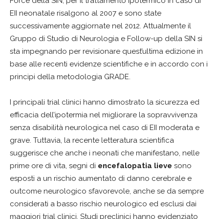
Force della SIN, per il trattamento ipotermico in caso di
EII neonatale risalgono al 2007 e sono state
successivamente aggiornate nel 2012. Attualmente il
Gruppo di Studio di Neurologia e Follow-up della SIN si
sta impegnando per revisionare quest’ultima edizione in
base alle recenti evidenze scientifiche e in accordo con i
principi della metodologia GRADE.
I principali trial clinici hanno dimostrato la sicurezza ed
efficacia dell’ipotermia nel migliorare la sopravvivenza
senza disabilità neurologica nel caso di EII moderata e
grave. Tuttavia, la recente letteratura scientifica
suggerisce che anche i neonati che manifestano, nelle
prime ore di vita, segni di
encefalopatia lieve
sono
esposti a un rischio aumentato di danno cerebrale e
outcome neurologico sfavorevole, anche se da sempre
considerati a basso rischio neurologico ed esclusi dai
maggiori trial clinici. Studi preclinici hanno evidenziato