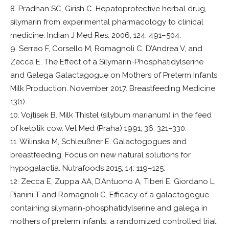
8. Pradhan SC, Girish C. Hepatoprotective herbal drug,
silymarin from experimental pharmacology to clinical
medicine. Indian J Med Res. 2006; 124: 491–504.
9. Serrao F, Corsello M, Romagnoli C, D’Andrea V, and
Zecca E. The Effect of a Silymarin-Phosphatidylserine
and Galega Galactagogue on Mothers of Preterm Infants
Milk Production. November 2017. Breastfeeding Medicine
13(1).
10. Vojtisek B. Milk Thistel (silybum marianum) in the feed
of ketotik cow. Vet Med (Praha) 1991; 36: 321–330.
11. Wilinska M, Schleußner E. Galactogogues and
breastfeeding. Focus on new natural solutions for
hypogalactia. Nutrafoods 2015; 14: 119–125.
12. Zecca E, Zuppa AA, D’Antuono A, Tiberi E, Giordano L,
Pianini T and Romagnoli C. Efficacy of a galactogogue
containing silymarin-phosphatidylserine and galega in
mothers of preterm infants: a randomized controlled trial.