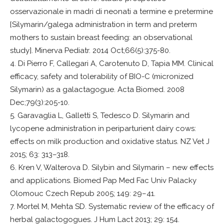
osservazionale in madri di neonati a termine e pretermine
[Silymarin/galega administration in term and preterm
mothers to sustain breast feeding: an observational
study]. Minerva Pediatr. 2014 Oct;66(5):375-80.
4. Di Pierro F, Callegari A, Carotenuto D, Tapia MM. Clinical
efficacy, safety and tolerability of BIO-C (micronized
Silymarin) as a galactagogue. Acta Biomed. 2008
Dec;79(3):205-10.
5. Garavaglia L, Galletti S, Tedesco D. Silymarin and
lycopene administration in periparturient dairy cows:
effects on milk production and oxidative status. NZ Vet J
2015; 63: 313–318.
6. Kren V, Walterova D. Silybin and Silymarin – new effects
and applications. Biomed Pap Med Fac Univ Palacky
Olomouc Czech Repub 2005; 149: 29–41.
7. Mortel M, Mehta SD. Systematic review of the efficacy of
herbal galactogogues. J Hum Lact 2013; 29: 154.