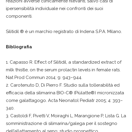
reazioni avverse clinicamente rilevanti, salvo casi di
ipersensibilità individuale nei confronti dei suoi
componenti.
Silitidil ® è un marchio registrato di Indena S.P.A. Milano.
Bibliografia
1. Capasso R. Effect of Silitidil, a standardized extract of
milk thistle, on the serum prolactin levels in female rats.
Nat Prod Commun 2014; 9: 943–944.
2. Carotenuto D, Di Pierro F. Studio sulla tollerabilità ed
efficacia della silimarina BIO-C® (Piùlatte®) micronizzata
come galattagogo. Acta Neonatol Pediatr 2005; 4: 393–
340.
3. Castoldi F, Pivetti V, Moiraghi L, Marangione P, Lista G. La
somministrazione di silimarina/galega per il sostegno
dell’allattamento al seno: studio prospettico