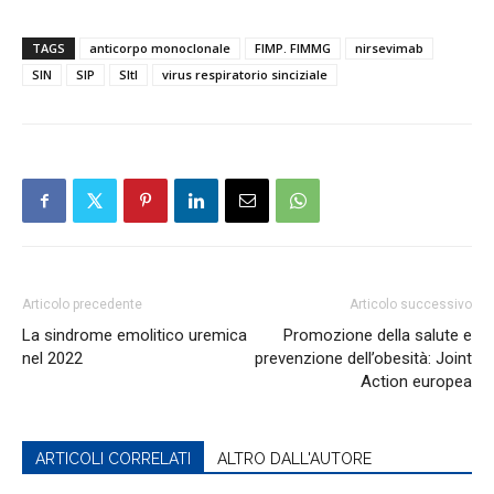
TAGS
anticorpo monoclonale
FIMP. FIMMG
nirsevimab
SIN
SIP
SItI
virus respiratorio sinciziale
Articolo precedente
Articolo successivo
La sindrome emolitico uremica
Promozione della salute e
nel 2022
prevenzione dell’obesità: Joint
Action europea
ARTICOLI CORRELATI
ALTRO DALL'AUTORE