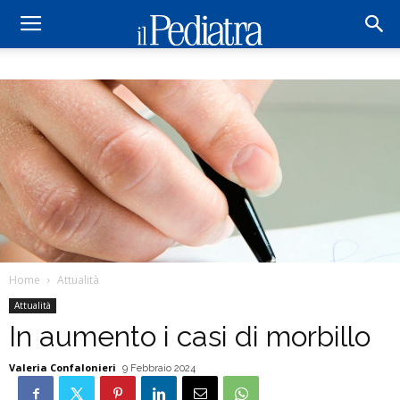
Home
Attualità
Attualità
In aumento i casi di morbillo
Valeria Confalonieri
9 Febbraio 2024