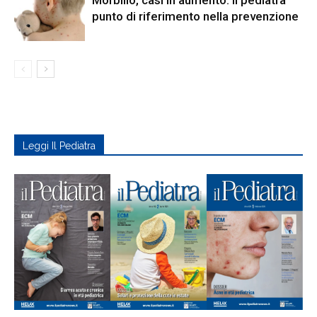
Morbillo, casi in aumento: il pediatra
punto di riferimento nella prevenzione
Leggi Il Pediatra