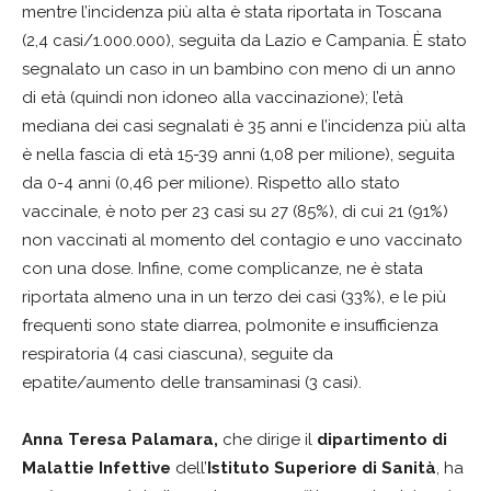
mentre l’incidenza più alta è stata riportata in Toscana
(2,4 casi/1.000.000), seguita da Lazio e Campania. È stato
segnalato un caso in un bambino con meno di un anno
di età (quindi non idoneo alla vaccinazione); l’età
mediana dei casi segnalati è 35 anni e l’incidenza più alta
è nella fascia di età 15-39 anni (1,08 per milione), seguita
da 0-4 anni (0,46 per milione). Rispetto allo stato
vaccinale, è noto per 23 casi su 27 (85%), di cui 21 (91%)
non vaccinati al momento del contagio e uno vaccinato
con una dose. Infine, come complicanze, ne è stata
riportata almeno una in un terzo dei casi (33%), e le più
frequenti sono state diarrea, polmonite e insufficienza
respiratoria (4 casi ciascuna), seguite da
epatite/aumento delle transaminasi (3 casi).
Anna Teresa Palamara,
che dirige il
dipartimento di
Malattie Infettive
dell’
Istituto Superiore di Sanità
, ha