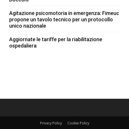
Agitazione psicomotoria in emergenza: Fimeuc
propone un tavolo tecnico per un protocollo
unico nazionale
Aggiornate le tariffe per la riabilitazione
ospedaliera
Privacy Policy
Cookie Policy