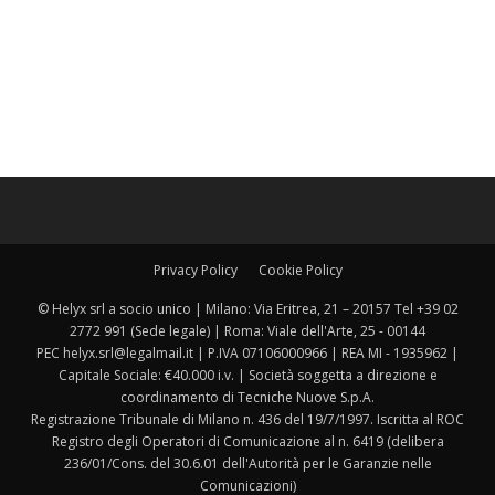
Privacy Policy
Cookie Policy
© Helyx srl a socio unico | Milano: Via Eritrea, 21 – 20157 Tel +39 02
2772 991 (Sede legale) | Roma: Viale dell'Arte, 25 - 00144
PEC helyx.srl@legalmail.it | P.IVA 07106000966 | REA MI - 1935962 |
Capitale Sociale: €40.000 i.v. | Società soggetta a direzione e
coordinamento di Tecniche Nuove S.p.A.
Registrazione Tribunale di Milano n. 436 del 19/7/1997. Iscritta al ROC
Registro degli Operatori di Comunicazione al n. 6419 (delibera
236/01/Cons. del 30.6.01 dell'Autorità per le Garanzie nelle
Comunicazioni)