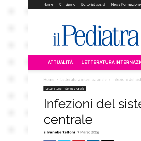
Home
Chi siamo
Editorial board
News Formazione
Il
Pediatra
ATTUALITÀ
LETTERATURA INTERNAZ
Home
Letteratura internazionale
Infezioni del s
Letteratura internazionale
Infezioni del si
centrale
silvanobertelloni
7 Marzo 2025