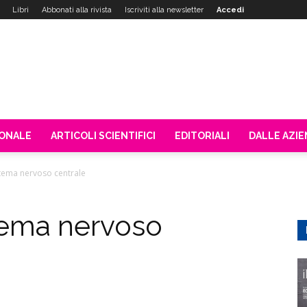
Libri
Abbonati alla rivista
Iscriviti alla newsletter
Accedi
IONALE
ARTICOLI SCIENTIFICI
EDITORIALI
DALLE AZI
istema nervoso centrale
stema nervoso