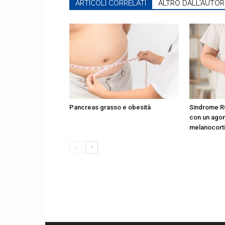
ARTICOLI CORRELATI
ALTRO DALL'AUTOR
Pancreas grasso e obesità
Sindrome R
con un agon
melanocort