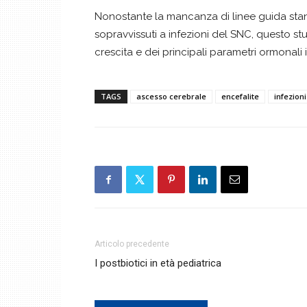
Nonostante la mancanza di linee guida sta
sopravvissuti a infezioni del SNC, questo s
crescita e dei principali parametri ormonali i
TAGS
ascesso cerebrale
encefalite
infezioni
Articolo precedente
I postbiotici in età pediatrica