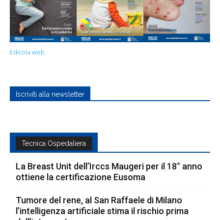
sempre, pone al centro la cura dei nostri piccoli
pazienti e al contempo favorisce il progredire
delle conoscenze scientifiche per diagnosi
sempre più precise e terapie più mirate”.
Edicola web
Iscriviti alla newsletter
Tecnica Ospedaliera
La Breast Unit dell’Irccs Maugeri per il 18° anno
ottiene la certificazione Eusoma
Tumore del rene, al San Raffaele di Milano
l’intelligenza artificiale stima il rischio prima