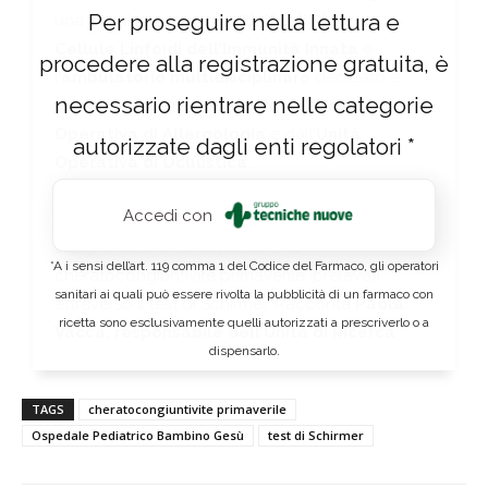
Per proseguire nella lettura e
una collaborazione tra l’
Unità di Ricerca
Cellule Linfoidi dell’Immunità Innata
e
procedere alla registrazione gratuita, è
l’
ambulatorio multidisciplinare
dedicato a
necessario rientrare nelle categorie
questa patologia coordinato dall’
Unità
Operativa di Allergologia
e dall’
Unità
autorizzate dagli enti regolatori *
Operativa di Oculistica
.
Accedi con
Lo studio multidisciplinare ha valutato 58
campioni lacrimali di pazienti con
*A i sensi dell’art. 119 comma 1 del Codice del Farmaco, gli operatori
cheratocongiuntivite primaverile, prelevati
sanitari ai quali può essere rivolta la pubblicità di un farmaco con
attraverso il test di Schirmer. Racconta
Paola
ricetta sono esclusivamente quelli autorizzati a prescriverlo o a
Vacca, responsabile dell’Unità di Ricerca
dispensarlo.
Cellule Linfoidi dell’Immunità Innata
:
“Abbiamo scoperto che questo semplice test,
TAGS
cheratocongiuntivite primaverile
già usato abitualmente nella visita oculistica, ci
Ospedale Pediatrico Bambino Gesù
test di Schirmer
consente di raccogliere cellule immunitarie
presenti sulla superficie oculare e di analizzarne