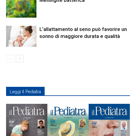
Meningite batterica
Cristina Artesani, allergologa
dell’Ambulatorio dedicato alla
cheratocongiuntivite primaverile
.
L’allattamento al seno può favorire un
Monitorare l’efficacia dei trattamenti attraverso
sonno di maggiore durata e qualità
un esame non invasivo, ben tollerato anche dai
più piccoli e ripetibile nel tempo per seguire
l’evoluzione della malattia rappresenta un passo
importante verso una medicina sempre più
personalizzata. Conclude
Nicola Tumino,
dell’Unità di Ricerca Cellule Linfoidi
dell’Immunità Innata
: “Questo studio è il frutto
Leggi Il Pediatra
di una sinergia concreta tra assistenza e ricerca,
resa possibile grazie all’organizzazione
trasversale dell’Ospedale. Per quanto molto
impegnativa, siamo orgogliosi ed entusiasti di
questa impostazione di lavoro che, come