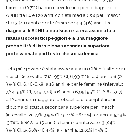
(51,2% maschi). Di questi, 12.208 maschi (2,1%) e 3.753
femmine (0,7%) hanno ricevuto una prima diagnosi di
ADHD tra i 4 e i 20 anni, con età media (DS) per i maschi
di 11,3 (4,1) anni e per le femmine 14,4 (4,6) anni.
La
diagnosi di ADHD a qualsiasi età era associata a
risultati scolastici peggiori e a una maggiore
probabilità di istruzione secondaria superiore
professionale piuttosto che accademica
.
L’età più giovane è stata associata a un GPA più alto per i
maschi (intervallo, 7,12 [95% CI, 6,99-7,26] a 4 anni a 6,52
[95% CI, 6,46-6,58] a 16 anni) e per le femmine (intervallo,
7,64 [95% CI, 7,49-7,78] a 6 anni a 6,95 [95% CI, 6,82-7,07])
a 12 anni; una maggiore probabilità di completare un
diploma di scuola secondaria superiore per i maschi
(intervallo, 20,77% [95% CI, 15,41%-26,12%] a 4 anni a 5,29%
[3,78%-6,80%] a 15 anni) e femmine (intervallo, 31,04%
[95% CI, 15,60%-46,47%] a 4 anni al 12,01% [95% CI,