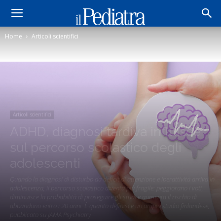
Home
Articoli scientifici
Articoli scientifici
ADHD, diagnosi tardiva influisce
sul percorso scolastico degli
adolescenti
Quando la diagnosi di disturbo da deficit di attenzione e iperattività arriva in
adolescenza, il percorso scolastico diventa più fragile: peggiorano i voti,
diminuisce la probabilità di proseguire gli studi e aumenta il rischio di
abbandono entro i 20 anni. È quanto definisce un ampio studio finlandese,
pubblicato su JAMA Psychiatry