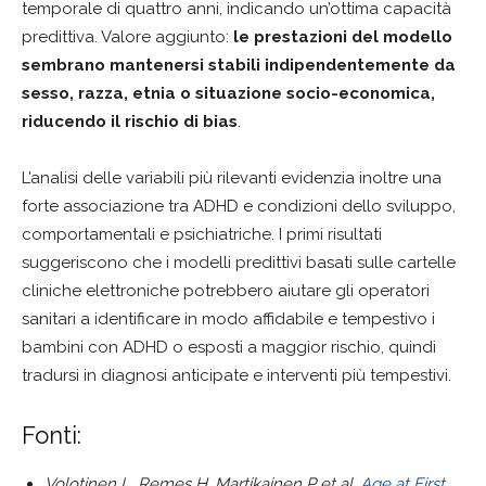
temporale di quattro anni, indicando un’ottima capacità
predittiva. Valore aggiunto:
le prestazioni del modello
sembrano mantenersi stabili indipendentemente da
sesso, razza, etnia o situazione socio-economica,
riducendo il rischio di bias
.
L’analisi delle variabili più rilevanti evidenzia inoltre una
forte associazione tra ADHD e condizioni dello sviluppo,
comportamentali e psichiatriche. I primi risultati
suggeriscono che i modelli predittivi basati sulle cartelle
cliniche elettroniche potrebbero aiutare gli operatori
sanitari a identificare in modo affidabile e tempestivo i
bambini con ADHD o esposti a maggior rischio, quindi
tradursi in diagnosi anticipate e interventi più tempestivi.
Fonti:
Volotinen L, Remes H, Martikainen P et al.
Age at First