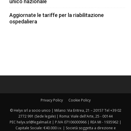
unico nazionale
Aggiornate le tariffe per la riabilitazione
ospedaliera
Privacy Policy
Cookie Policy
© Helyx srl a socio unico | Milano: Via Eritrea, 21 – 20157 Tel +39 02
2772 991 (Sede legale) | Roma: Viale dell'Arte, 25 - 00144
PEC helyx.srl@legalmail.it | P.IVA 07106000966 | REA MI - 1935962 |
Capitale Sociale: €40.000 i.v. | Società soggetta a direzione e