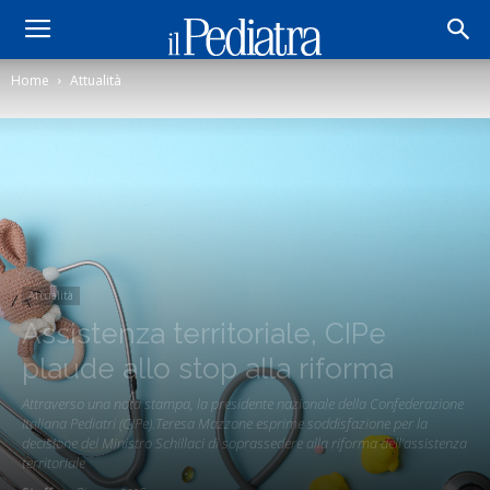
Home
Attualità
Attualità
Assistenza territoriale, CIPe
plaude allo stop alla riforma
Attraverso una nota stampa, la presidente nazionale della Confederazione
Italiana Pediatri (CIPe).Teresa Mazzone esprime soddisfazione per la
decisione del Ministro Schillaci di soprassedere alla riforma dell'assistenza
territoriale