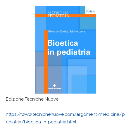
Edizione Tecniche Nuove
https://www.tecnichenuove.com/argomenti/medicina/p
ediatria/bioetica-in-pediatria.html