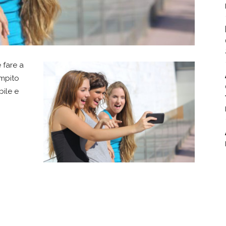
 fare a
ompito
bile e