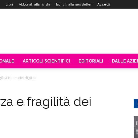
Libri
Abbonati alla rivista
Iscriviti alla newsletter
Accedi
IONALE
ARTICOLI SCIENTIFICI
EDITORIALI
DALLE AZI
lità dei nativi digitali
za e fragilità dei