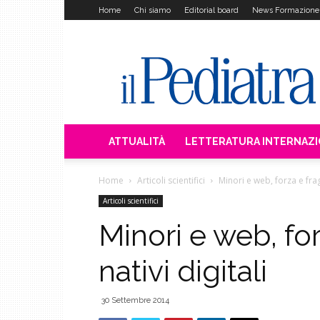
Home
Chi siamo
Editorial board
News Formazione
Il
Pediatra
ATTUALITÀ
LETTERATURA INTERNAZ
Home
Articoli scientifici
Minori e web, forza e fragi
Articoli scientifici
Minori e web, for
nativi digitali
30 Settembre 2014