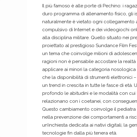
Il più famoso è alle porte di Pechino: i raga
duro programma di allenamento fisico, gli ist
naturalmente è vietato ogni collegamento all
compulsivo di Internet e dei videogiochi onlin
alla disciplina militare. Quello situato nei 
proiettato al prestigioso Sundance Film Fest
un tema che coinvolge milioni di adolescenti
ragioni non è pensabile accostare la realtà c
applicare ai minori la categoria nosologica 
che la disponibilità di strumenti elettronic
un trend in crescita in tutte le fasce di et
profondo le abitudini e le modalità con cu
relazionano con i coetanei, con conseguenz
Questo cambiamento coinvolge il pediatra i
nella prevenzione dei comportamenti a rischi
un’inchiesta dedicata ai nativi digitali, la 
tecnologie fin dalla più tenera età.