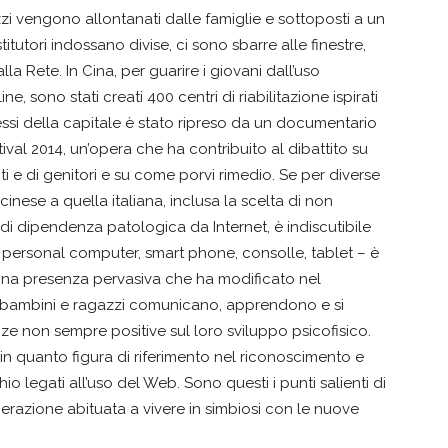
zzi vengono allontanati dalle famiglie e sottoposti a un
itutori indossano divise, ci sono sbarre alle finestre,
a Rete. In Cina, per guarire i giovani dall’uso
e, sono stati creati 400 centri di riabilitazione ispirati
pressi della capitale è stato ripreso da un documentario
ival 2014, un’opera che ha contribuito al dibattito su
 e di genitori e su come porvi rimedio. Se per diverse
inese a quella italiana, inclusa la scelta di non
di dipendenza patologica da Internet, è indiscutibile
i – personal computer, smart phone, consolle, tablet – è
à. Una presenza pervasiva che ha modificato nel
i bambini e ragazzi comunicano, apprendono e si
e non sempre positive sul loro sviluppo psicofisico.
n quanto figura di riferimento nel riconoscimento e
o legati all’uso del Web. Sono questi i punti salienti di
generazione abituata a vivere in simbiosi con le nuove