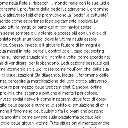
e nella Rete si rispecchi il mondo reale con le sue luci e
onsente il proliferare della pedofilia attraverso il grooming,
 o attraverso i siti che promuovono la “pedofilia culturale”,
escritte come esperienze ideologicamente positive. La
ato tutti: la maggior parte dei minori naviga senza il
n scene sempre più violente, e accessibili con un click, di
ato negli snuff video, dove la vittima risulta essere
ice. Spesso, invece, è il giovane l’autore di immagini e
lta messi in rete, perde il controllo: è il caso del sexting
he su Internet situazioni di intimità a volte, come accade nel
ne di vendicarsi per l’abbandono. L’educazione sessuale dei
rmai attraverso siti a luci rosse come YouPorn che, dalla sua
di di visualizzazioni. Sta dilagando, inoltre, il fenomeno delle
nza percepire la mercificazione del loro corpo, attraverso
li oppure per mezzo delle webcam chat. E ancora, online
 pro-Mia che istigano a pratiche alimentari pericolose.
nvaso social network come Instagram, dove foto di corpi
lio delle parole e nutrono lo spirito di emulazione di chi si
a anche il fenomeno del bullismo fra i giovani che postano
ma anonima come avviene sulla piattaforma sociale Ask
idio delle giovani vittime. Tutte situazioni alimentate anche