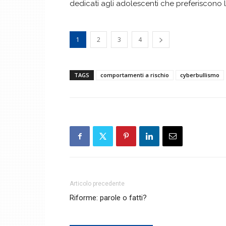
dedicati agli adolescenti che preferiscono 
1
2
3
4
TAGS
comportamenti a rischio
cyberbullismo
Articolo precedente
Riforme: parole o fatti?