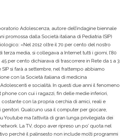
aboratorio Adolescenza, autore dell’indagine biennale
liani promossa dalla Società italiana di Pediatria (SIP)
ologico: «Nel 2012 oltre il 70 per cento del nostro
erza media, si collegava a Internet tutti i giorni, l’80
45 per cento dichiarava di trascorrere in Rete da 1 a 3
e SIP si farà a settembre, nel frattempo abbiamo
ione con la Società italiana di medicina
Adolescenti e socialità. In questi due anni il fenomeno
t phone con cui i ragazzi, fin delle medie inferiori,
costante con la propria cerchia di amici, reali e
i genitori. Qualcuno usa il computer per giocare,
 Youtube ma l’attività di gran lunga privilegiata dei
l network. La TV, dopo aver ripreso un po’ quota nel
tivo perché il palinsesto non include molti programmi