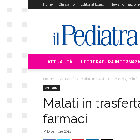
Home
Chi siamo
Editorial board
News Formazione
Il
Pediatra
ATTUALITÀ
LETTERATURA INTERNAZ
Home
Attualità
Malati in trasferta ed erogabilità 
Attualità
Malati in trasfer
farmaci
9 Dicembre 2014