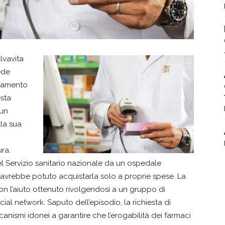
alvavita
iede
arlamento
esta
 un
lla sua
ura.
l Servizio sanitario nazionale da un ospedale
 avrebbe potuto acquistarla solo a proprie spese. La
n l’aiuto ottenuto rivolgendosi a un gruppo di
l network. Saputo dell’episodio, la richiesta di
canismi idonei a garantire che l’erogabilità dei farmaci