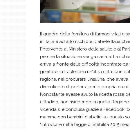
Il quadro della fornitura di farmaci vitali e s
in Italia è ad alto rischio e Diabete Italia ch
l’intervento al Ministero della salute e al P
perché la situazione venga sanata. La richi
arriva a fronte delle difficoltà incontrate da
genitore, in trasferta in un’altra città fuori da
regione, nel procurarsi l’insulina, che aveva
dimenticato di portarsi, per la propria creat
Nonostante avesse avuto la ricetta rossa de
cittadino, non risiedendo in quella Regione
vicenda si è conclusa grazie a Facebook, co
mamme con bambini diabetici su questo socia
“introdurre nella legge di Stabilità 2015 mec